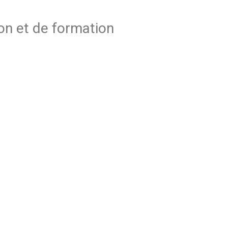
on et de formation
’une demi-journée à deux jours.
arches et les modalités de l’utilisation de la musique dans les
ation des concerts.