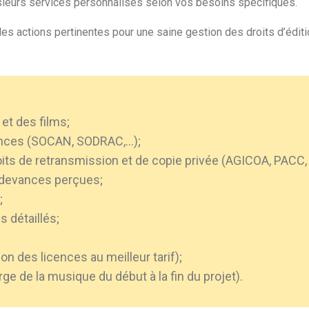
sieurs services personnalisés selon vos besoins spécifiques.
, les actions pertinentes pour une saine gestion des droits d’édit
et des films;
vances (SOCAN, SODRAC,…);
its de retransmission et de copie privée (AGICOA, PACC,
redevances perçues;
;
 détaillés;
on des licences au meilleur tarif);
ge de la musique du début à la fin du projet).