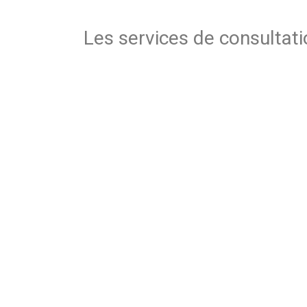
Les services de consultati
Les services de formation d’une durée allant d
Les formations permettent de maîtriser les dém
productions audiovisuelles ainsi que la déclar
Menu rapide
Accueil
À propos
Nos services
Nos clients
Contact