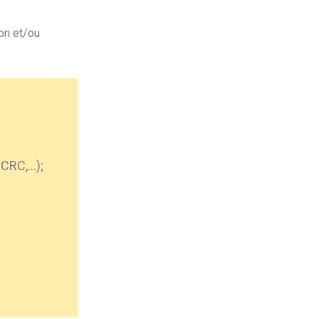
ion et/ou
 CRC,…);