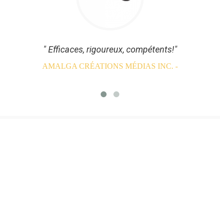
de
ge
" Efficaces, rigoureux, compétents!"
AMALGA CRÉATIONS MÉDIAS INC.
-
Les services de gestion
professionnelle